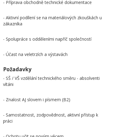
- Příprava obchodně technické dokumentace
- Aktivní podílení se na materiálových zkouškách u
zákazníka
- Spolupráce s odděleními napříč společností
- Účast na veletrzích a výstavách
Požadavky
- SŠ / VŠ vzdělání technického směru - absolventi
vítáni
- Znalost AJ slovem i písmem (B2)
- Samostatnost, zodpovědnost, aktivní přístup k
práci
- Ochotu učit se novým věcem