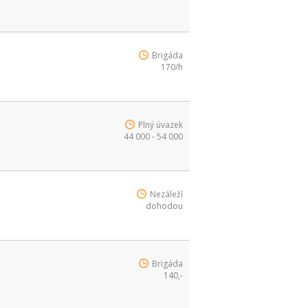
Brigáda
170/h
Plný úvazek
44 000 - 54 000
Nezáleží
dohodou
Brigáda
140,-