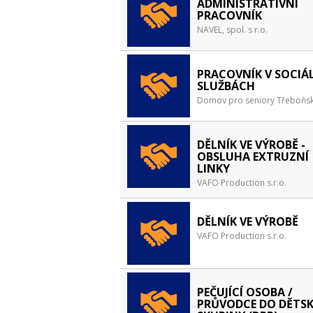
ADMINISTRATIVNÍ
PRACOVNÍK
NAVEL, spol. s r.o.
PRACOVNÍK V SOCIÁ
SLUŽBÁCH
Domov pro seniory Třeboňsko
DĚLNÍK VE VÝROBĚ -
OBSLUHA EXTRUZNÍ
LINKY
VAFO Production s.r.o.
DĚLNÍK VE VÝROBĚ
VAFO Production s.r.o.
PEČUJÍCÍ OSOBA /
PRŮVODCE DO DĚTSK