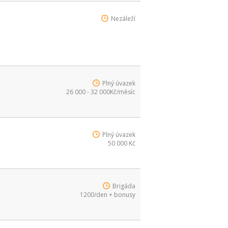
Nezáleží
Plný úvazek
26 000 - 32 000Kč/měsíc
Plný úvazek
50 000 Kč
Brigáda
1200/den + bonusy