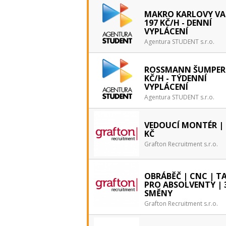
MAKRO KARLOVY VA
197 KČ/H - DENNÍ
VYPLÁCENÍ
Agentura STUDENT s.r.o.
ROSSMANN ŠUMPERK
KČ/H - TÝDENNÍ
VYPLÁCENÍ
Agentura STUDENT s.r.o.
VEDOUCÍ MONTÉR | 
KČ
Grafton Recruitment s.r.o.
OBRÁBĚČ | CNC | T
PRO ABSOLVENTY | 
SMĚNY
Grafton Recruitment s.r.o.