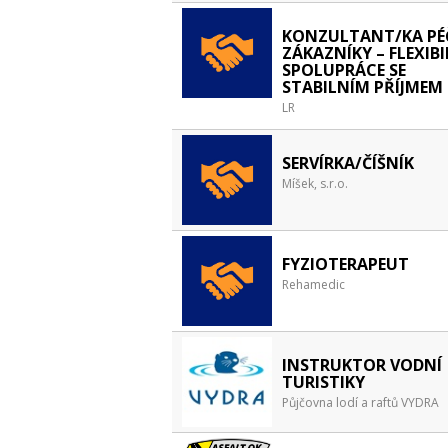
KONZULTANT/KA PÉ
ZÁKAZNÍKY – FLEXIBI
SPOLUPRÁCE SE
STABILNÍM PŘÍJMEM
LR
SERVÍRKA/ČÍŠNÍK
Míšek, s.r.o.
FYZIOTERAPEUT
Rehamedic
INSTRUKTOR VODNÍ
TURISTIKY
Půjčovna lodí a raftů VYDRA