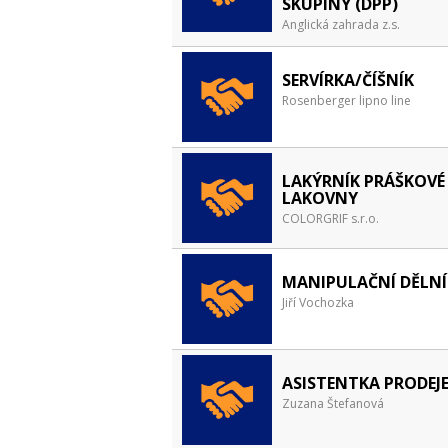
SKUPINY (DPP)
Anglická zahrada z.s.
SERVÍRKA/ČÍŠNÍK
Rosenberger lipno line
LAKÝRNÍK PRÁŠKOVÉ
LAKOVNY
COLORGRIF s.r.o.
MANIPULAČNÍ DĚLNÍ
Jiří Vochozka
ASISTENTKA PRODEJ
Zuzana Štefanová