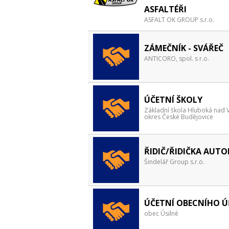
ASFALTÉŘI
ASFALT OK GROUP s.r.o.
ZÁMEČNÍK - SVÁŘEČ
ANTICORO, spol. s r.o.
ÚČETNÍ ŠKOLY
Základní škola Hluboká nad V
okres České Budějovice
ŘIDIČ/ŘIDIČKA AUT
Šindelář Group s.r.o.
ÚČETNÍ OBECNÍHO 
obec Úsilné