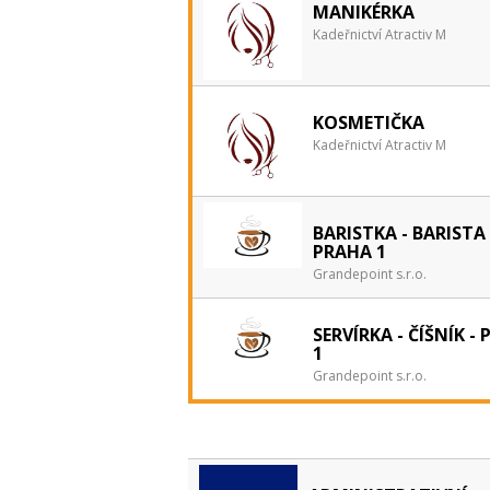
MANIKÉRKA
Kadeřnictví Atractiv M
KOSMETIČKA
Kadeřnictví Atractiv M
BARISTKA - BARISTA 
PRAHA 1
Grandepoint s.r.o.
SERVÍRKA - ČÍŠNÍK -
1
Grandepoint s.r.o.