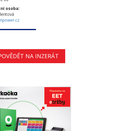
ní osoba:
lentová
npower.cz
POVĚDĚT NA INZERÁT