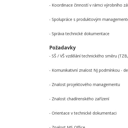
- Koordinace činností v rámci výrobního z
- Spolupráce s produktovým managemente
- Správa technické dokumentace
Požadavky
- SŠ / VŠ vzdělání technického směru (TZB,
- Komunikativní znalost NJ podmínkou - den
- Znalost projektového managementu
- Znalost chadírenského zařízení
- Orientace v technické dokumentaci
- Znalost MS Office