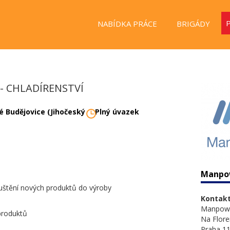
NABÍDKA PRÁCE
BRIGÁDY
- CHLADÍRENSTVÍ
é Budějovice (Jihočeský
Plný úvazek
Manpo
puštění nových produktů do výroby
Kontakt
Manpow
produktů
Na Flore
Praha 11