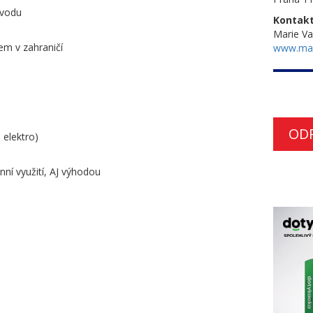
ávodu
Kontakt
Marie Va
m v zahraničí
www.ma
OD
 elektro)
ní využití, AJ výhodou