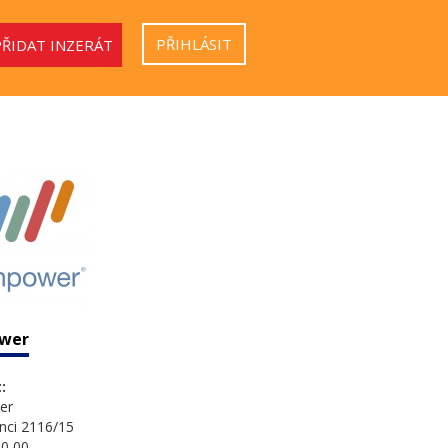
PŘIHLÁSIT
PŘIDAT INZERÁT
wer
:
er
nci 2116/15
0 00