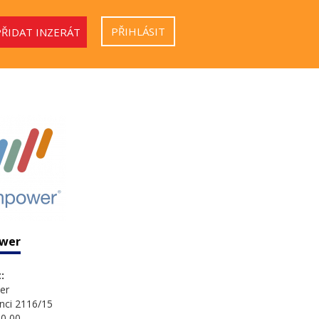
PŘIHLÁSIT
PŘIDAT INZERÁT
wer
:
er
nci 2116/15
0 00