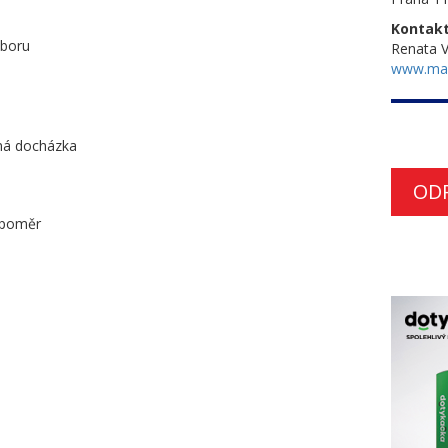
Kontakt
oboru
Renata 
www.ma
lná docházka
OD
í poměr