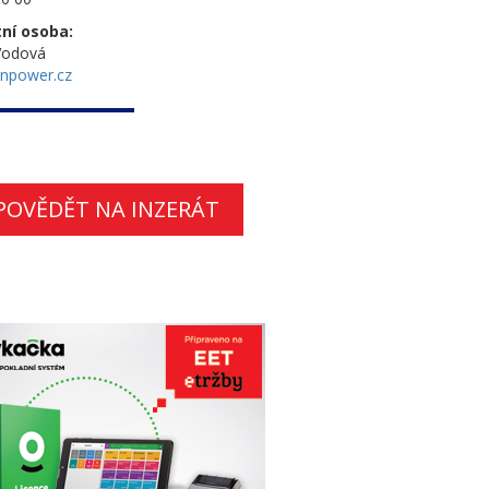
ní osoba:
Vodová
npower.cz
POVĚDĚT NA INZERÁT