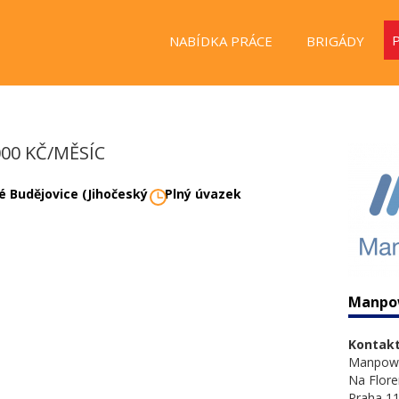
NABÍDKA PRÁCE
BRIGÁDY
000 KČ/MĚSÍC
é Budějovice (Jihočeský
Plný úvazek
Manpo
Kontakt
Manpow
Na Flore
Praha 11