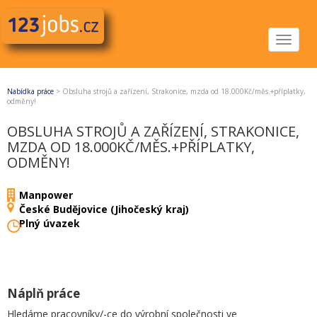
Toggle
navigat
Nabídka práce
>
Obsluha strojů a zařízení, Strakonice, mzda od 18.000Kč/měs.+příplatky,
odměny!
OBSLUHA STROJŮ A ZAŘÍZENÍ, STRAKONICE,
MZDA OD 18.000KČ/MĚS.+PŘÍPLATKY,
ODMĚNY!
Manpower
České Budějovice (Jihočeský kraj)
Plný úvazek
Náplň práce
Hledáme pracovníky/-ce do výrobní společnosti ve