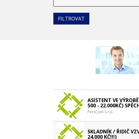
ASISTENT VE VÝROBĚ
500 - 22.000KČ) SPĚCH
PersCom s.r.o.
SKLADNÍK / ŘIDIČ VZV
24.000 KČ!!!)