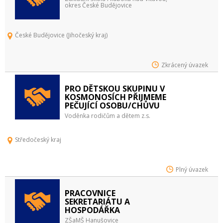
okres České Budějovice
České Budějovice (Jihočeský kraj)
Zkrácený úvazek
PRO DĚTSKOU SKUPINU V
KOSMONOSÍCH PŘIJMEME
PEČUJÍCÍ OSOBU/CHŮVU
Voděnka rodičům a dětem z.s.
Středočeský kraj
Plný úvazek
PRACOVNICE
SEKRETARIÁTU A
HOSPODÁŘKA
ZŠaMŠ Hanušovice