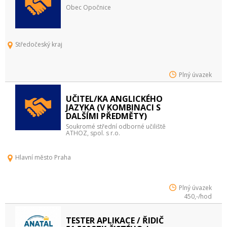
Obec Opočnice
Středočeský kraj
Plný úvazek
UČITEL/KA ANGLICKÉHO
JAZYKA (V KOMBINACI S
DALŠÍMI PŘEDMĚTY)
Soukromé střední odborné učiliště
ATHOZ, spol. s r.o.
Hlavní město Praha
Plný úvazek
450,-/hod
TESTER APLIKACE / ŘIDIČ