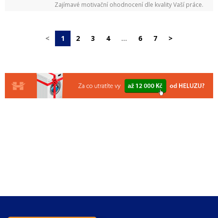
Zajímavé motivační ohodnocení dle kvality Vaší práce.
<
1
2
3
4
…
6
7
>