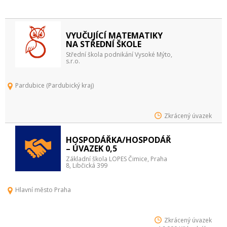
VYUČUJÍCÍ MATEMATIKY
NA STŘEDNÍ ŠKOLE
Střední škola podnikání Vysoké Mýto,
s.r.o.
Pardubice (Pardubický kraj)
Zkrácený úvazek
HOSPODÁŘKA/HOSPODÁŘ
– ÚVAZEK 0,5
Základní škola LOPES Čimice, Praha
8, Libčická 399
Hlavní město Praha
Zkrácený úvazek