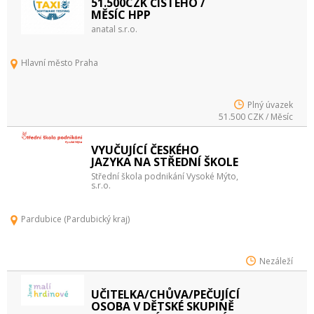
51.500CZK ČISTÉHO /
MĚSÍC HPP
anatal s.r.o.
Hlavní město Praha
Plný úvazek
51.500 CZK / Měsíc
VYUČUJÍCÍ ČESKÉHO
JAZYKA NA STŘEDNÍ ŠKOLE
Střední škola podnikání Vysoké Mýto,
s.r.o.
Pardubice (Pardubický kraj)
Nezáleží
UČITELKA/CHŮVA/PEČUJÍCÍ
OSOBA V DĚTSKÉ SKUPINĚ