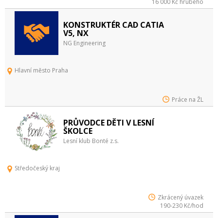
16 000 Kč hrubého
KONSTRUKTÉR CAD CATIA
V5, NX
NG Engineering
Hlavní město Praha
Práce na ŽL
PRŮVODCE DĚTI V LESNÍ
ŠKOLCE
Lesní klub Bonté z.s.
Středočeský kraj
Zkrácený úvazek
190-230 Kč/hod