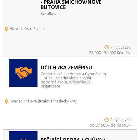
- PRAHA SMÍCHOV/NOVÉ
BUTOVICE
Korálky z.s.
Hlavní město Praha
Plný úvazek
28 000 - 34 000 Kč/měs.
UČITEL/KA ZEMĚPISU
Zemědělská akademie a Gymnázium
Hořice - střední škola a vyšší
odborná škola, příspěvková
organizace
Hradec Králové (Královéhradecký kraj)
Plný úvazek
od 37 580,- do 48 990,-
PEČUJÍCÍ OSOBA / CHŮVA /