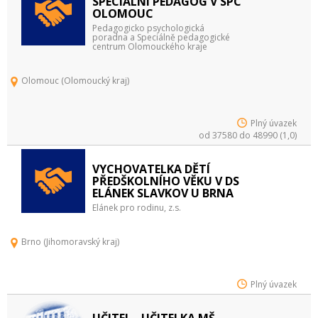
SPECIÁLNÍ PEDAGOG V SPC
OLOMOUC
Pedagogicko psychologická
poradna a Speciálně pedagogické
centrum Olomouckého kraje
Olomouc (Olomoucký kraj)
Plný úvazek
od 37580 do 48990 (1,0)
VYCHOVATELKA DĚTÍ
PŘEDŠKOLNÍHO VĚKU V DS
ELÁNEK SLAVKOV U BRNA
Elánek pro rodinu, z.s.
Brno (Jihomoravský kraj)
Plný úvazek