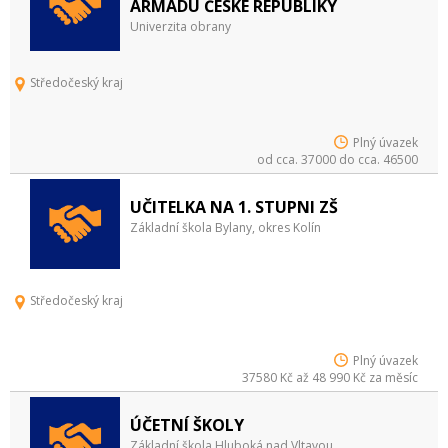
ARMÁDU ČESKÉ REPUBLIKY
Univerzita obrany
Středočeský kraj
Plný úvazek
od cca. 37000 do cca. 46500
UČITELKA NA 1. STUPNI ZŠ
Základní škola Bylany, okres Kolín
Středočeský kraj
Plný úvazek
37580 Kč až 48 990 Kč za měsíc
ÚČETNÍ ŠKOLY
Základní škola Hluboká nad Vltavou,