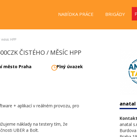
NABÍDKA PRÁCE
BRIGÁDY
 / měsíc HPP
.500CZK ČISTÉHO / MĚSÍC HPP
ní město Praha
Plný úvazek
anatal 
tware + aplikací v reálném provozu, pro
Kontakt
žujeme náklady na testery tím, že
anatal s.r
ečnosti UBER a Bolt.
Burdova
Praha 1