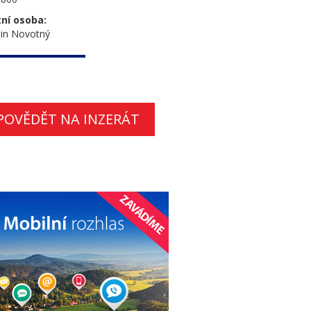
ní osoba:
tin Novotný
POVĚDĚT NA INZERÁT