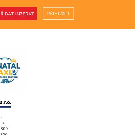
PŘIHLÁSIT
PŘIDAT INZERÁT
s.r.o.
:
.o.
 309
9800