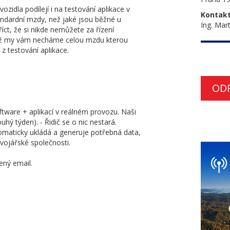
zidla podílejí i na testování aplikace v
Kontakt
ndardní mzdy, než jaké jsou běžné u
Ing. Mar
íct, že si nikde nemůžete za řízení
ikož my vám necháme celou mzdu kterou
 z testování aplikace.
OD
tware + aplikací v reálném provozu. Naši
uhý týden). - Řidič se o nic nestará.
tomaticky ukládá a generuje potřebná data,
vojářské společnosti.
ený email.