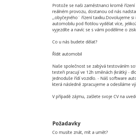
Protože se naši zaměstnanci kromě řízení vo
reálném provozu, dostanou od nás nadsta
,,obyčejného¨ řízení taxíku.Dovolujeme si ř
automobilu pod flotilou vydělat více, jel
vyjezdíte a navíc se s vámi podělíme o zisk
Co u nás budete dělat?
Řídit automobil
Naše společnost se zabývá testováním sof
testeři pracují ve 12h směnách (krátký - dlo
Jednoduše řídí vozidlo. - Náš software au
která následně zpracujeme a odesíláme vý
V případě zájmu, zašlete svoje CV na uved
Požadavky
Co musíte znát, mít a umět?