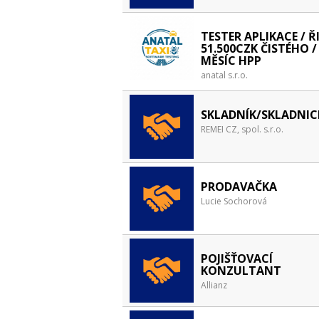
TESTER APLIKACE / Ř
51.500CZK ČISTÉHO /
MĚSÍC HPP
anatal s.r.o.
SKLADNÍK/SKLADNIC
REMEI CZ, spol. s.r.o.
PRODAVAČKA
Lucie Sochorová
POJIŠŤOVACÍ
KONZULTANT
Allianz