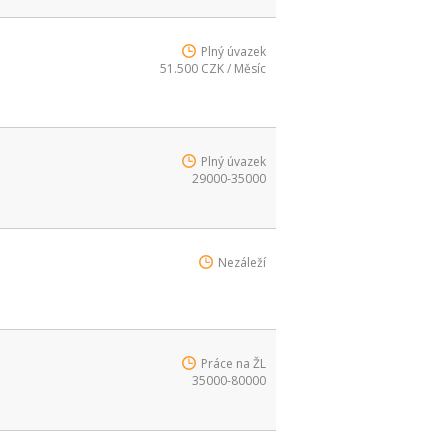
Plný úvazek
51.500 CZK / Měsíc
Plný úvazek
29000-35000
Nezáleží
Práce na ŽL
35000-80000