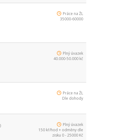
Práce na ŽL
35000-60000
Plný úvazek
40.000-50.000 kč
Práce na ŽL
Dle dohody
Plný úvazek
)
150 kř/hod + odměny dle
zisku 0 - 25000 Kč