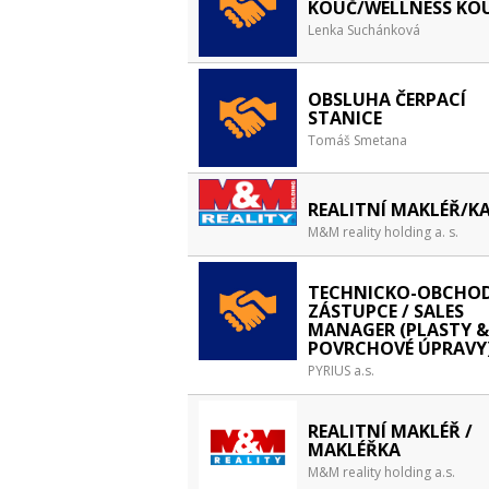
KOUČ/WELLNESS KO
Lenka Suchánková
OBSLUHA ČERPACÍ
STANICE
Tomáš Smetana
REALITNÍ MAKLÉŘ/K
M&M reality holding a. s.
TECHNICKO-OBCHO
ZÁSTUPCE / SALES
MANAGER (PLASTY &
POVRCHOVÉ ÚPRAVY
PYRIUS a.s.
REALITNÍ MAKLÉŘ /
MAKLÉŘKA
M&M reality holding a.s.