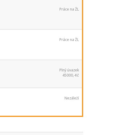
Práce na ŽL
Práce na ŽL
Plný úvazek
45000,-Kč
Nezáleží