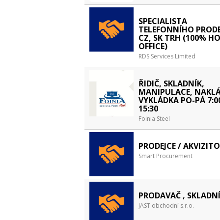
SPECIALISTA
TELEFONNÍHO PRODE
CZ, SK TRH (100% H
OFFICE)
RDS Services Limited
ŘIDIČ, SKLADNÍK,
MANIPULACE, NAKLÁ
VYKLÁDKA PO-PÁ 7:0
15:30
Foinia Steel
PRODEJCE / AKVIZITO
Smart Procurement
PRODAVAČ , SKLADN
JAST obchodní s.r.o.