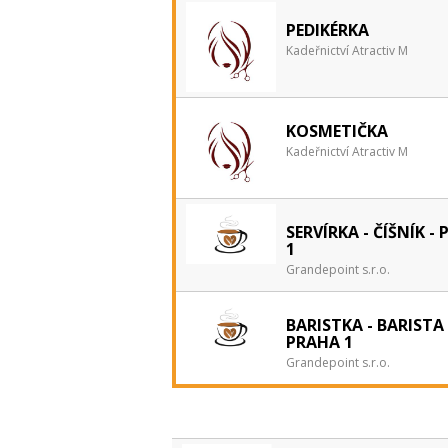
PEDIKÉRKA
Kadeřnictví Atractiv M
KOSMETIČKA
Kadeřnictví Atractiv M
SERVÍRKA - ČÍŠNÍK -
1
Grandepoint s.r.o.
BARISTKA - BARISTA 
PRAHA 1
Grandepoint s.r.o.