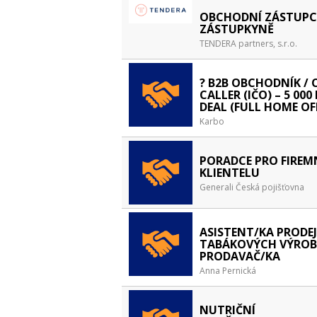
OBCHODNÍ ZÁSTUPCE
ZÁSTUPKYNĚ
TENDERA partners, s.r.o.
? B2B OBCHODNÍK / 
CALLER (IČO) – 5 000
DEAL (FULL HOME OF
Karbo
PORADCE PRO FIREM
KLIENTELU
Generali Česká pojišťovna
ASISTENT/KA PRODEJ
TABÁKOVÝCH VÝROB
PRODAVAČ/KA
Anna Pernická
NUTRIČNÍ