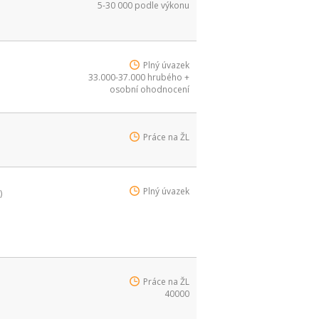
5-30 000 podle výkonu
Plný úvazek
33.000-37.000 hrubého +
osobní ohodnocení
Práce na ŽL
Plný úvazek
)
Práce na ŽL
40000