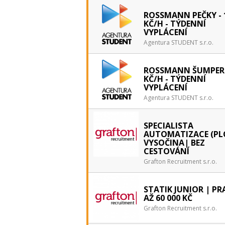
ROSSMANN PEČKY - 
KČ/H - TÝDENNÍ
VYPLÁCENÍ
Agentura STUDENT s.r.o.
ROSSMANN ŠUMPERK
KČ/H - TÝDENNÍ
VYPLÁCENÍ
Agentura STUDENT s.r.o.
SPECIALISTA
AUTOMATIZACE (PLC
VYSOČINA| BEZ
CESTOVÁNÍ
Grafton Recruitment s.r.o.
STATIK JUNIOR | PR
AŽ 60 000 KČ
Grafton Recruitment s.r.o.