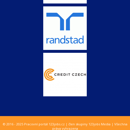
© 2016 - 2025 Pracovní portál 123jobs.cz | člen skupiny 123jobs Media | Všechna
práva vyhrazena