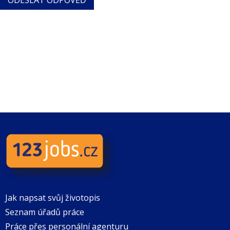
Jak napsat svůj životopis
Seznam úřadů práce
Práce přes personální agenturu