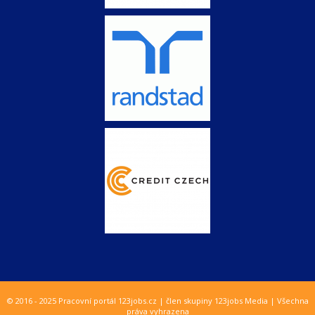
© 2016 - 2025 Pracovní portál 123jobs.cz | člen skupiny 123jobs Media | Všechna
práva vyhrazena