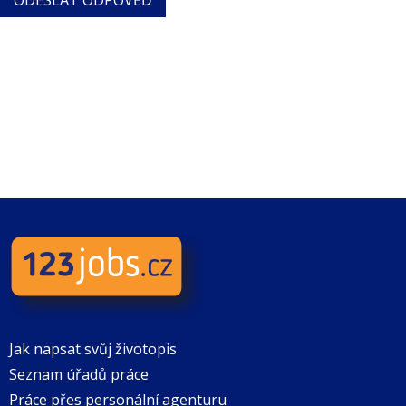
Jak napsat svůj životopis
Seznam úřadů práce
Práce přes personální agenturu