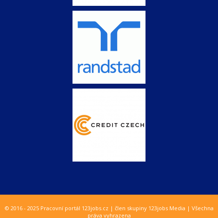
© 2016 - 2025 Pracovní portál 123jobs.cz | člen skupiny 123jobs Media | Všechna
práva vyhrazena