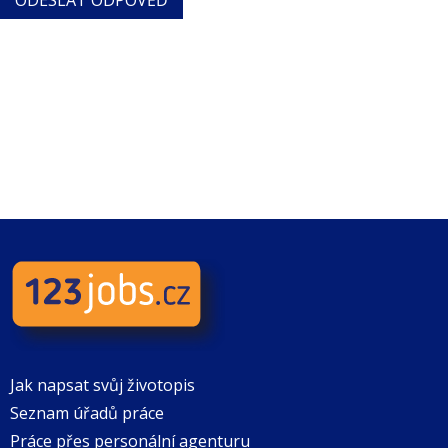
Jak napsat svůj životopis
Seznam úřadů práce
Práce přes personální agenturu