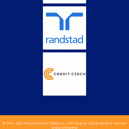
© 2016 - 2025 Pracovní portál 123jobs.cz | člen skupiny 123jobs Media | Všechna
práva vyhrazena