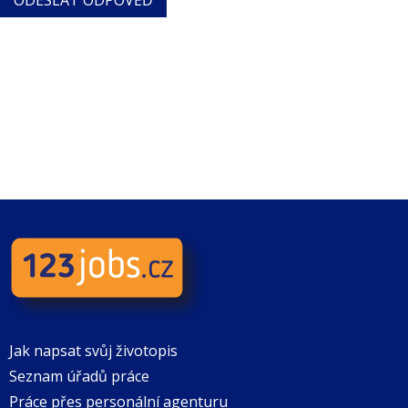
Jak napsat svůj životopis
Seznam úřadů práce
Práce přes personální agenturu