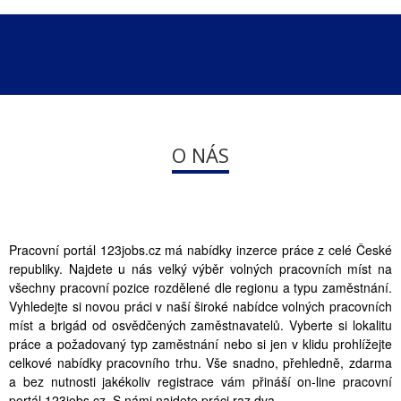
O NÁS
Pracovní portál 123jobs.cz má nabídky inzerce práce z celé České
republiky. Najdete u nás velký výběr volných pracovních míst na
všechny pracovní pozice rozdělené dle regionu a typu zaměstnání.
Vyhledejte si novou práci v naší široké nabídce volných pracovních
míst a brigád od osvědčených zaměstnavatelů. Vyberte si lokalitu
práce a požadovaný typ zaměstnání nebo si jen v klidu prohlížejte
celkové nabídky pracovního trhu. Vše snadno, přehledně, zdarma
a bez nutnosti jakékoliv registrace vám přináší on-line pracovní
portál 123jobs.cz. S námi najdete práci raz dva..