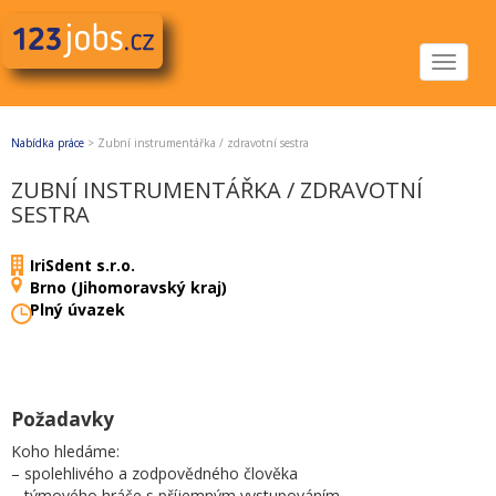
Toggle
navigat
Nabídka práce
>
Zubní instrumentářka / zdravotní sestra
ZUBNÍ INSTRUMENTÁŘKA / ZDRAVOTNÍ
SESTRA
IriSdent s.r.o.
Brno (Jihomoravský kraj)
Plný úvazek
Požadavky
Koho hledáme:
– spolehlivého a zodpovědného člověka
– týmového hráče s příjemným vystupováním