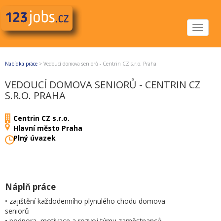
Toggle
navigat
Nabídka práce
>
Vedoucí domova seniorů - Centrin CZ s.r.o. Praha
VEDOUCÍ DOMOVA SENIORŮ - CENTRIN CZ
S.R.O. PRAHA
Centrin CZ s.r.o.
Hlavní město Praha
Plný úvazek
Náplň práce
• zajištění každodenního plynulého chodu domova
seniorů
• podpora, motivace a rozvoj týmu zaměstnanců