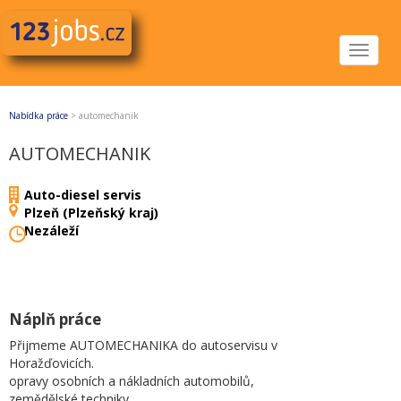
Toggle
navigat
Nabídka práce
>
automechanik
AUTOMECHANIK
Auto-diesel servis
Plzeň (Plzeňský kraj)
Nezáleží
Náplň práce
Přijmeme AUTOMECHANIKA do autoservisu v
Horažďovicích.
opravy osobních a nákladních automobilů,
zemědělské techniky