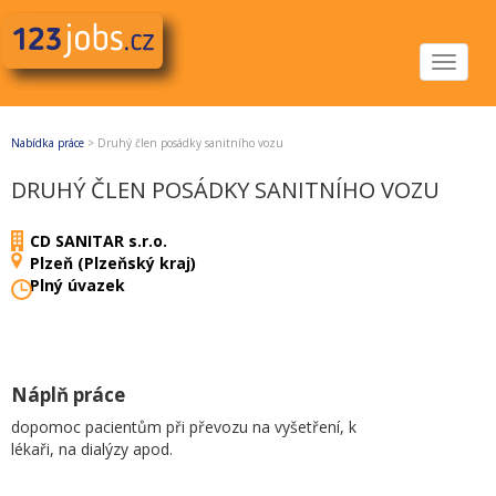
Toggle
navigat
Nabídka práce
>
Druhý člen posádky sanitního vozu
DRUHÝ ČLEN POSÁDKY SANITNÍHO VOZU
CD SANITAR s.r.o.
Plzeň (Plzeňský kraj)
Plný úvazek
Náplň práce
dopomoc pacientům při převozu na vyšetření, k
lékaři, na dialýzy apod.