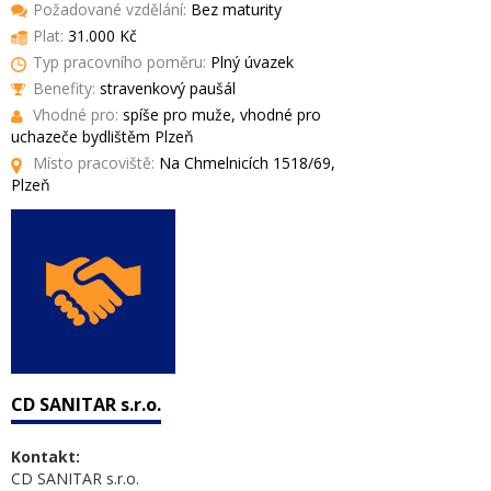
Požadované vzdělání:
Bez maturity
Plat:
31.000 Kč
Typ pracovního poměru:
Plný úvazek
Benefity:
stravenkový paušál
Vhodné pro:
spíše pro muže, vhodné pro
uchazeče bydlištěm Plzeň
Místo pracoviště:
Na Chmelnicích 1518/69,
Plzeň
CD SANITAR s.r.o.
Kontakt:
CD SANITAR s.r.o.