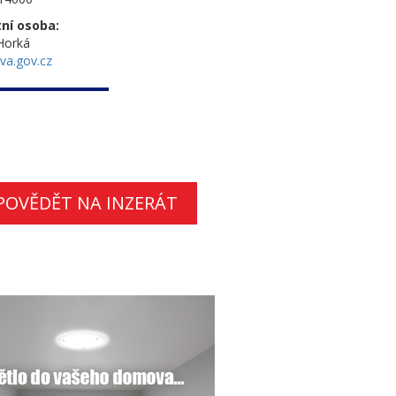
ní osoba:
Horká
ava.gov.cz
POVĚDĚT NA INZERÁT