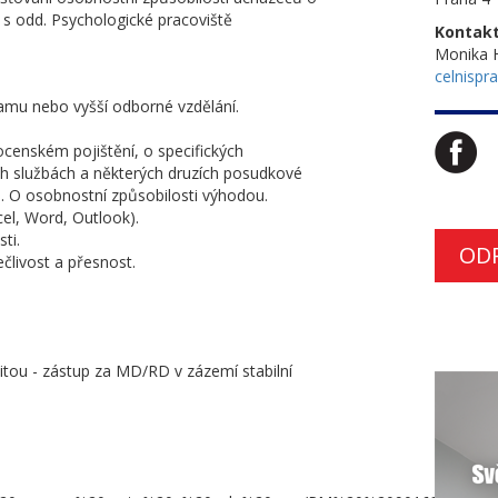
 s odd. Psychologické pracoviště
Kontakt
Monika 
celnispr
amu nebo vyšší odborné vzdělání.
cenském pojištění, o specifických
ch službách a některých druzích posudkové
b. O osobnostní způsobilosti výhodou.
cel, Word, Outlook).
ti.
OD
člivost a přesnost.
itou - zástup za MD/RD v zázemí stabilní