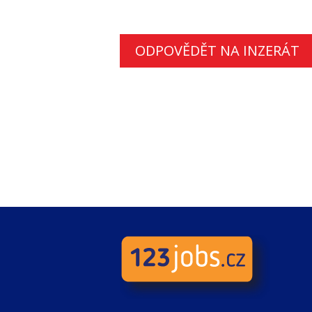
ODPOVĚDĚT NA INZERÁT