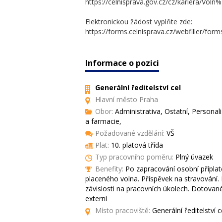
https://celnisprava.gov.cz/cz/kariera
Elektronickou žádost vyplňte zde:
https://forms.celnisprava.cz/webfiller/fo
Informace o pozici
Generální ředitelství cel
Hlavní město Praha
Obor:
Administrativa, Ostatní, Personali
a farmacie,
Požadované vzdělání:
VŠ
Plat:
10. platová třída
Typ pracovního poměru:
Plný úvazek
Benefity:
Po zapracování osobní příplat
placeného volna. Příspěvek na stravování.
závislosti na pracovních úkolech. Dotované
externí
Místo pracoviště:
Generální ředitelství 