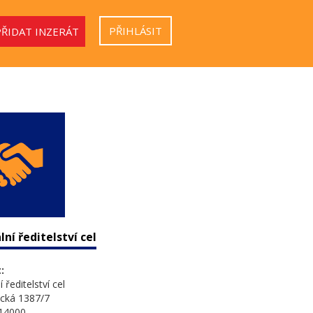
PŘIHLÁSIT
PŘIDAT INZERÁT
ní ředitelství cel
:
 ředitelství cel
cká 1387/7
 14000