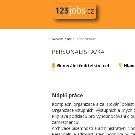
Nabídka práce
>
Personalista/ka
PERSONALISTA/KA
Generální ředitelství cel
Hlav
Náplň práce
Komplexní organizace a zajišťování oblasti
Organizace vstupních, výstupních a jiných p
Příprava podkladů pro vyhodnocování dlo
zaměstnanců.
Archivace písemností a administrativní čin
Personální a administrativní podpora při z