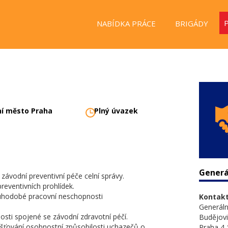
NABÍDKA PRÁCE
BRIGÁDY
ní město Praha
Plný úvazek
Generál
 závodní preventivní péče celní správy.
reventivních prohlídek.
uhodobé pracovní neschopnosti
Kontakt
Generální
nosti spojené se závodní zdravotní péčí.
Budějovi
jišťování osobnostní způsobilosti uchazečů o
Praha 4