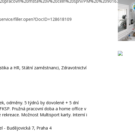
/Voln%20pracovn%20msta%20v%20celn%20sprv/PM%20%209016307.pdf
rmservice/filler.open?DocID=128618109
stika a HR, Státní zaměstnanci, Zdravotnictví
ek, odměny. 5 týdnů by dovolené + 5 dní
 FKSP. Pružná pracovní doba a home office v
 rekreace. Možnost Multisport karty. Interní i
cel - Budějovická 7, Praha 4