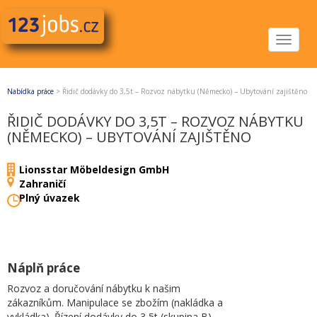
Toggle
navigat
Nabídka práce
>
Řidič dodávky do 3,5t – Rozvoz nábytku (Německo) – Ubytování zajištěno
ŘIDIČ DODÁVKY DO 3,5T – ROZVOZ NÁBYTKU
(NĚMECKO) – UBYTOVÁNÍ ZAJIŠTĚNO
Lionsstar Möbeldesign GmbH
Zahraničí
Plný úvazek
Náplň práce
Rozvoz a doručování nábytku k našim
zákazníkům. Manipulace se zbožím (nakládka a
vykládka). Řízení dodávky do 3,5t (skupina B).