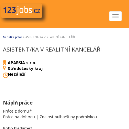
Toggle
navigat
Nabídka práce
>
ASISTENT/KA V REALITNÍ KANCELÁŘI
ASISTENT/KA V REALITNÍ KANCELÁŘI
APARSIA s.r.o.
Středočeský kraj
Nezáleží
Náplň práce
Práce z domu!*
Práce na dohodu | Znalost bulharštiny podmínkou
Koho hledáme?