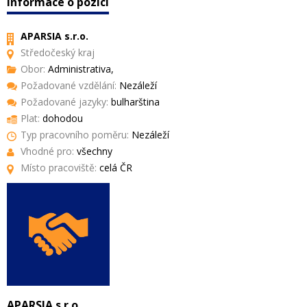
Informace o pozici
APARSIA s.r.o.
Středočeský kraj
Obor:
Administrativa,
Požadované vzdělání:
Nezáleží
Požadované jazyky:
bulharština
Plat:
dohodou
Typ pracovního poměru:
Nezáleží
Vhodné pro:
všechny
Místo pracoviště:
celá ČR
APARSIA s.r.o.