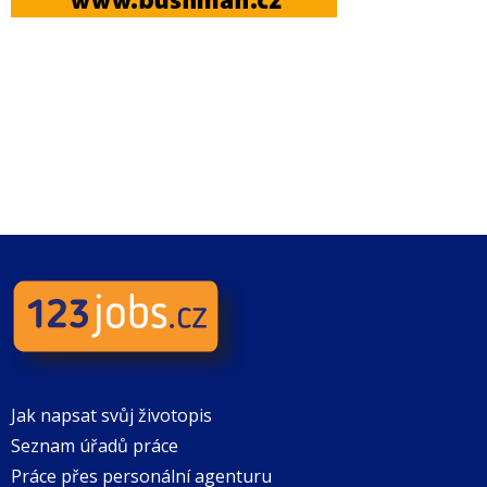
Jak napsat svůj životopis
Seznam úřadů práce
Práce přes personální agenturu