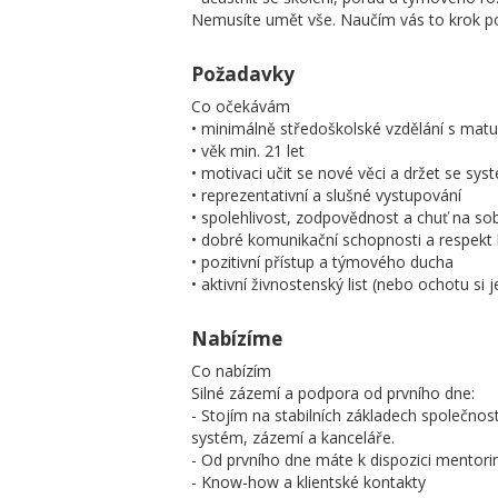
Nemusíte umět vše. Naučím vás to krok po
Požadavky
Co očekávám
• minimálně středoškolské vzdělání s matu
• věk min. 21 let
• motivaci učit se nové věci a držet se sy
• reprezentativní a slušné vystupování
• spolehlivost, zodpovědnost a chuť na so
• dobré komunikační schopnosti a respekt 
• pozitivní přístup a týmového ducha
• aktivní živnostenský list (nebo ochotu si je
Nabízíme
Co nabízím
Silné zázemí a podpora od prvního dne:
- Stojím na stabilních základech společnost
systém, zázemí a kanceláře.
- Od prvního dne máte k dispozici mentorin
- Know-how a klientské kontakty