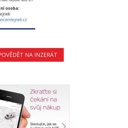
ní osoba:
ejnek
ancemlejnek.cz
POVĚDĚT NA INZERÁT