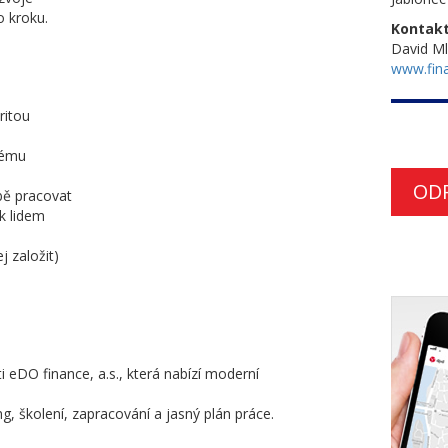
 kroku.
Kontakt
David Ml
www.fin
ritou
stému
OD
bě pracovat
k lidem
j založit)
i eDO finance, a.s., která nabízí moderní
g, školení, zapracování a jasný plán práce.