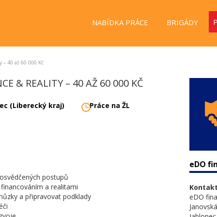
NABÍDKA PRÁCE
BRIGÁDY
 – 40 až 60 000 Kč
E & REALITY – 40 AŽ 60 000 KČ
ec (Liberecký kraj)
Práce na ŽL
eDO fin
e osvědčených postupů
 financováním a realitami
Kontakt
hůzky a připravovat podklady
eDO fina
éči
Janovská
ozvoje
Jablonec