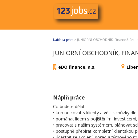
Nabídka práce
>
JUNIORNÍ OBCHODNÍK, Finance & Reality
JUNIORNÍ OBCHODNÍK, FINANC
eDO finance, a.s.
Liber
Náplň práce
Co budete dělat
• komunikovat s klienty a vést schůzky dl
• pomáhat lidem s pojištěním, investicemi,
• pracovat s naším systémem, plánovat sc
• postupně přebírat kompletní klientskou p
• účastnit se školení, porad a týmového r