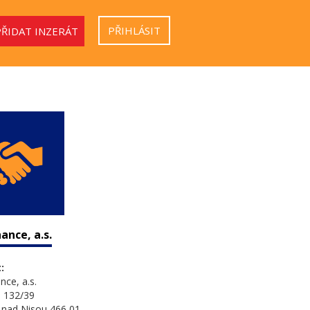
PŘIHLÁSIT
PŘIDAT INZERÁT
ance, a.s.
:
nce, a.s.
 132/39
 nad Nisou 466 01