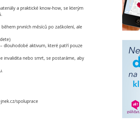
materiály a praktické know-how, se kterým
ů.
 během prvních měsíců po zaškolení, ale
jdete)
n – dlouhodobé aktivum, které patří pouze
je invalidita nebo smrt, se postaráme, aby
u.
ejnek.cz/spoluprace