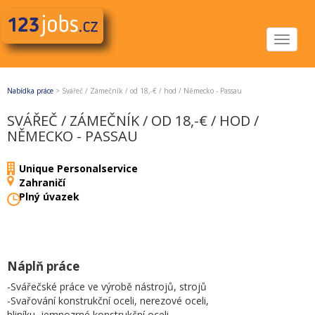
Toggle
navigat
Nabídka práce
>
Svářeč / Zámečník / od 18,-€ / hod / Německo - Passau
SVÁŘEČ / ZÁMEČNÍK / OD 18,-€ / HOD /
NĚMECKO - PASSAU
Unique Personalservice
Zahraničí
Plný úvazek
Náplň práce
-Svářečské práce ve výrobě nástrojů, strojů
-Svařování konstrukční oceli, nerezové oceli,
hliníku, jemnozrné konstrukční oceli