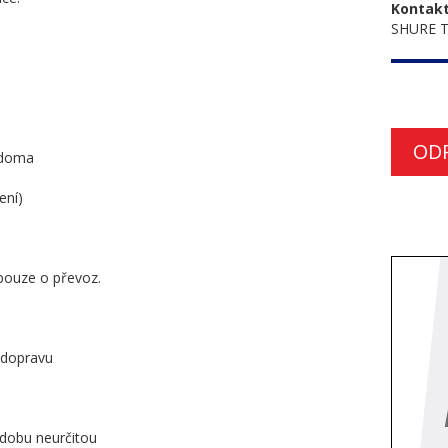
Kontakt
SHURE Tr
OD
i doma
ení)
 pouze o převoz.
 dopravu
 dobu neurčitou