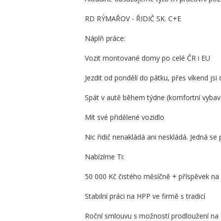
RD RÝMAŘOV - ŘIDIČ SK. C+E
Náplň práce:
Vozit montované domy po celé ČR i EU
Jezdit od pondělí do pátku, přes víkend js
Spát v autě během týdne (komfortní vybav
Mít své přidělené vozidlo
Nic řidič nenakládá ani neskládá. Jedná se
Nabízíme Ti:
50 000 Kč čistého měsíčně + příspěvek na
Stabilní práci na HPP ve firmě s tradicí
Roční smlouvu s možností prodloužení na