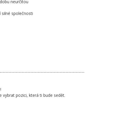
 dobu neurčitou
 silné společnosti
----------------------------------------------------------
!
ybrat pozici, která ti bude sedět.