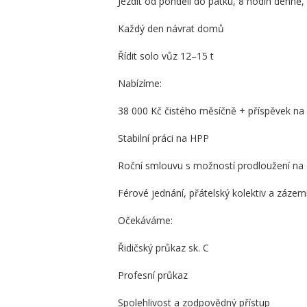
Jezdit od pondělí do pátku, 8 hodin denně
Každý den návrat domů
Řídit solo vůz 12–15 t
Nabízíme:
38 000 Kč čistého měsíčně + příspěvek na 
Stabilní práci na HPP
Roční smlouvu s možností prodloužení na
Férové jednání, přátelský kolektiv a zázemí
Očekáváme:
Řidičský průkaz sk. C
Profesní průkaz
Spolehlivost a zodpovědný přístup