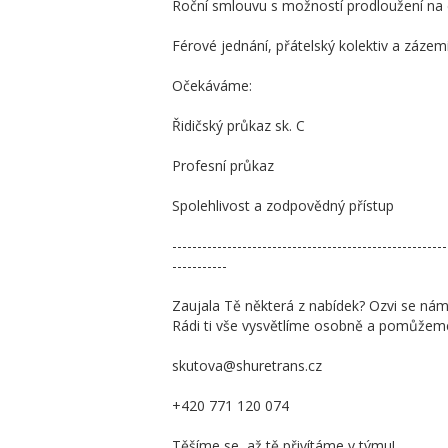
Roční smlouvu s možností prodloužení na
Férové jednání, přátelský kolektiv a zázemí
Očekáváme:
Řidičský průkaz sk. C
Profesní průkaz
Spolehlivost a zodpovědný přístup
-------------------------------------------------------
-----------
Zaujala Tě některá z nabídek? Ozvi se nám
Rádi ti vše vysvětlíme osobně a pomůžeme v
skutova@shuretrans.cz
+420 771 120 074
Těšíme se, až tě přivítáme v týmu!