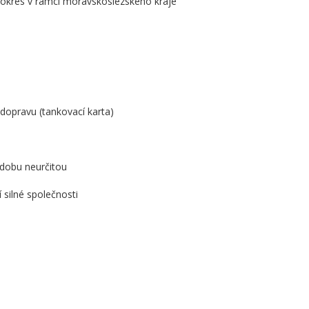
, okres v rámci moravskoslezského kraje
dopravu (tankovací karta)
 dobu neurčitou
 silné společnosti