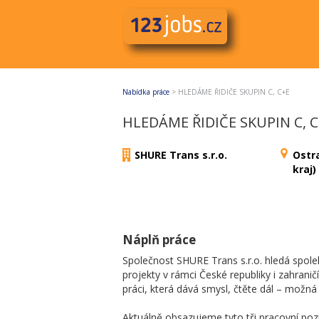
Nabídka práce
>
HLEDÁME ŘIDIČE SKUPIN C, C+E
HLEDÁME ŘIDIČE SKUPIN C, 
SHURE Trans s.r.o.
Ostr
kraj)
Náplň práce
Společnost SHURE Trans s.r.o. hledá spoleh
projekty v rámci České republiky i zahranič
práci, která dává smysl, čtěte dál – možn
Aktuálně obsazujeme tyto tři pracovní poz