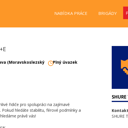
NABÍDKA PRÁCE
BRIGÁDY
C+E
ava (Moravskoslezský
Plný úvazek
SHURE T
livé řidiče pro spolupráci na zajímavé
í. Pokud hledáte stabilitu, férové podmínky a
Kontakt
á hledáme právě vás!
SHURE Tr
ice: