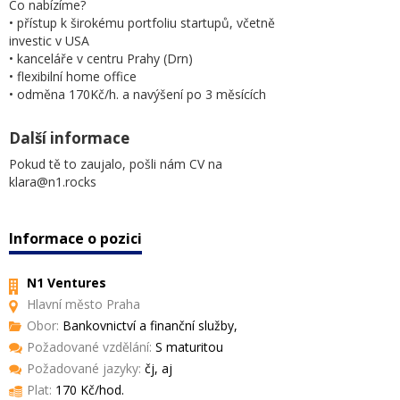
Co nabízíme?
• přístup k širokému portfoliu startupů, včetně
investic v USA
• kanceláře v centru Prahy (Drn)
• flexibilní home office
• odměna 170Kč/h. a navýšení po 3 měsících
Další informace
Pokud tě to zaujalo, pošli nám CV na
klara@n1.rocks
Informace o pozici
N1 Ventures
Hlavní město Praha
Obor:
Bankovnictví a finanční služby,
Požadované vzdělání:
S maturitou
Požadované jazyky:
čj, aj
Plat:
170 Kč/hod.