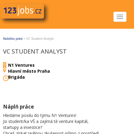
Toggle
navigat
Nabídka práce
>
VC Student Analyst
VC STUDENT ANALYST
N1 Ventures
Hlavní město Praha
Brigáda
Náplň práce
Hledáme posilu do týmu N1 Ventures!
Jsi student/ka VŠ a zajímá tě venture kapitál,
startupy a investice?
Chceš získat reálnou zkušenost přímo z prostředí