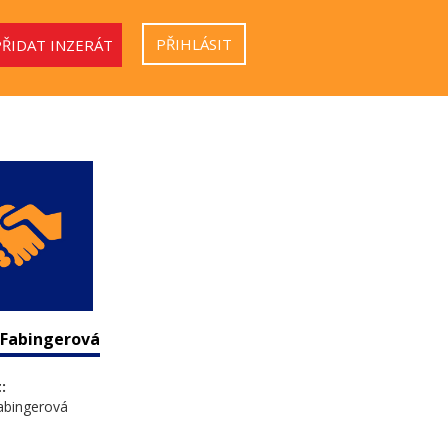
PŘIHLÁSIT
PŘIDAT INZERÁT
 Fabingerová
:
abingerová