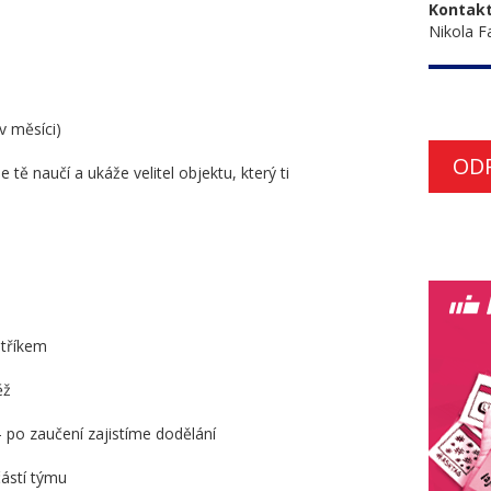
Kontakt
Nikola F
v měsíci)
OD
tě naučí a ukáže velitel objektu, který ti
stříkem
ěž
 po zaučení zajistíme dodělání
částí týmu