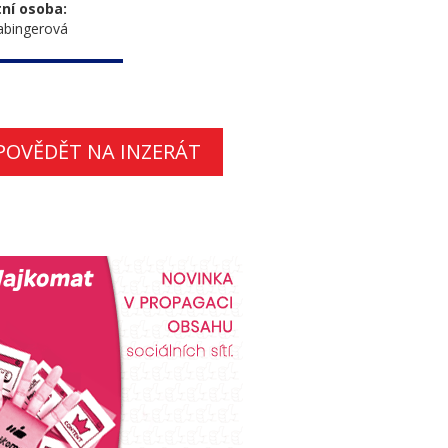
ní osoba:
abingerová
POVĚDĚT NA INZERÁT