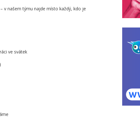
i – v našem týmu najde místo každý, kdo je
áci ve svátek
)
háme