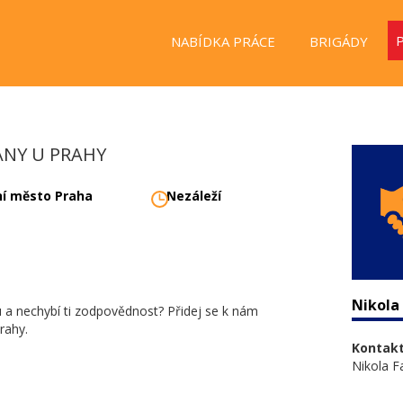
NABÍDKA PRÁCE
BRIGÁDY
ANY U PRAHY
ní město Praha
Nezáleží
Nikola
u a nechybí ti zodpovědnost? Přidej se k nám
rahy.
Kontakt
Nikola F