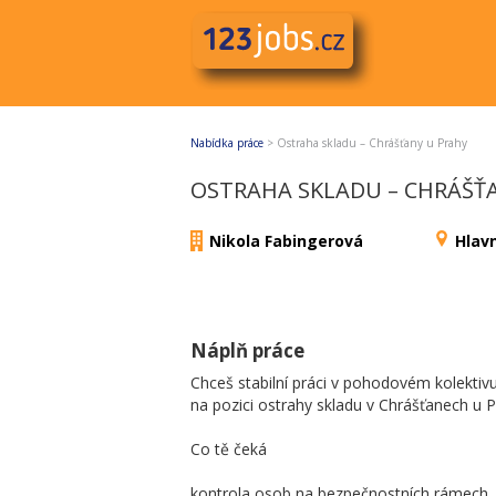
Nabídka práce
>
Ostraha skladu – Chrášťany u Prahy
OSTRAHA SKLADU – CHRÁŠŤ
Nikola Fabingerová
Hlav
Náplň práce
Chceš stabilní práci v pohodovém kolektiv
na pozici ostrahy skladu v Chrášťanech u P
Co tě čeká
kontrola osob na bezpečnostních rámech