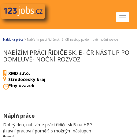
Toggle
navigat
Nabídka práce
>
Nabízím práci řidiče sk. B- ČR nástup po domluvě- noční rozvoz
NABÍZÍM PRÁCI ŘIDIČE SK. B- ČR NÁSTUP PO
DOMLUVĚ- NOČNÍ ROZVOZ
XMD s.r.o.
Středočeský kraj
Plný úvazek
Náplň práce
Dobrý den, nabízíme práci řidiče sk.B na HPP
(hlavní pracovní poměr) s možným nástupem
ihned.