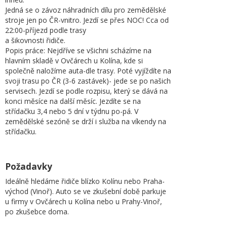
Jedná se o závoz náhradních dílu pro zemědělské
stroje jen po ČR-vnitro. Jezdí se přes NOC! Cca od
22:00-příjezd podle trasy
a šikovnosti řidiče.
Popis práce: Nejdříve se všichni scházíme na
hlavním skladě v Ovčárech u Kolína, kde si
společně naložíme auta-dle trasy. Poté vyjíždíte na
svoji trasu po ČR (3-6 zastávek)- jede se po našich
servisech. Jezdí se podle rozpisu, který se dává na
konci měsíce na další měsíc. Jezdíte se na
střídačku 3,4 nebo 5 dní v týdnu po-pá. V
zemědělské sezóně se drží i služba na víkendy na
střídačku.
Požadavky
Ideálně hledáme řidiče blízko Kolínu nebo Praha-
východ (Vinoř). Auto se ve zkušební době parkuje
u firmy v Ovčárech u Kolína nebo u Prahy-Vinoř,
po zkušebce doma.