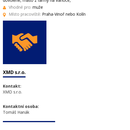
dovolené, maso z farmy na Vánoce,
Vhodné pro:
muže
Místo pracoviště:
Praha-Vinoř nebo Kolín
XMD s.r.o.
Kontakt:
XMD s.r.o.
Kontaktní osoba:
Tomáš Hanák