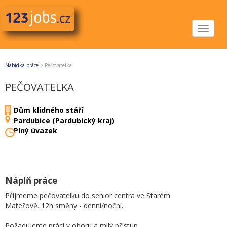
Toggle
navigat
Nabídka práce
>
Pečovatelka
PEČOVATELKA
Dům klidného stáří
Pardubice (Pardubický kraj)
Plný úvazek
Náplň práce
Přijmeme pečovatelku do senior centra ve Starém
Mateřově. 12h směny - denní/noční.
Požadujeme práci v oboru a milý přístup.