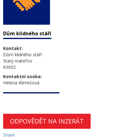
Dům klidného stáří
Kontakt:
Dům klidného stáří
Starý mateřov
63002
Kontaktní osoba:
Helena Klimešová
ODPOVĚDĚT NA INZERÁT
Share