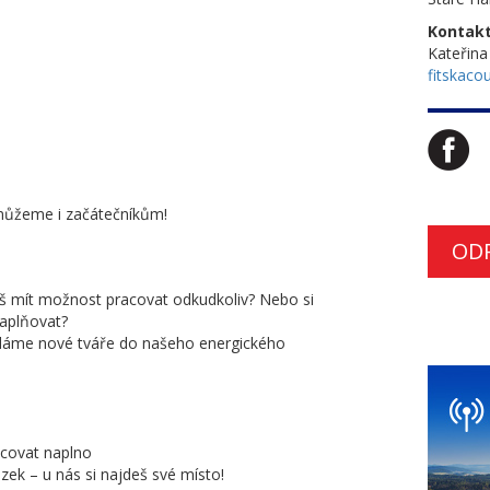
Kontakt
Kateřin
fitskacou
omůžeme i začátečníkům!
OD
eš mít možnost pracovat odkudkoliv? Nebo si
naplňovat?
edáme nové tváře do našeho energického
acovat naplno
zek – u nás si najdeš své místo!