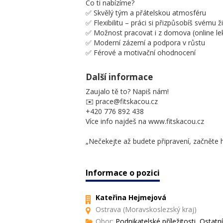
Co ti nabízíme?
✅ Skvělý tým a přátelskou atmosféru
✅ Flexibilitu – práci si přizpůsobíš svému ž
✅ Možnost pracovat i z domova (online le
✅ Moderní zázemí a podpora v růstu
✅ Férové a motivační ohodnocení
Další informace
Zaujalo tě to? Napiš nám!
✉️ prace@fitskacou.cz
+420 776 892 438
Více info najdeš na www.fitskacou.cz
„Nečekejte až budete připravení, začněte 
Informace o pozici
Kateřina Hejmejová
Ostrava (Moravskoslezský kraj)
Obor:
Podnikatelské příležitosti, Ostatní