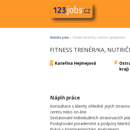
Nabídka práce
>
Fitness trenér/ka, nutriční poradenství
FITNESS TRENÉR/KA, NUTRI
Kateřina Hejmejová
Ostr
kraj)
Náplň práce
Konzultace s klienty ohledně jejich stravov
centru nebo on-line
Sestavování individuálních stravovacích pl
Poskytování poradenství a podpory klient
Práce s bioimpedančním analyzérem