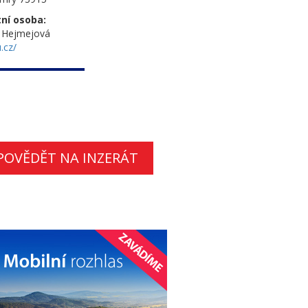
ní osoba:
a Hejmejová
.cz/
POVĚDĚT NA INZERÁT