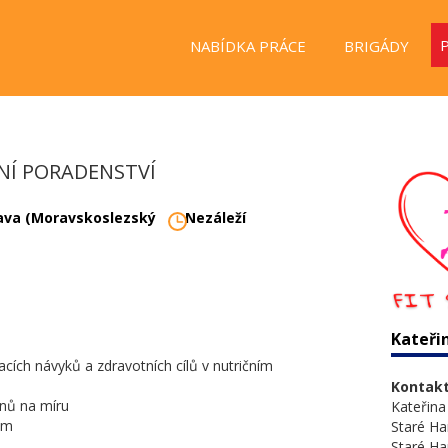
NABÍDKA PRÁCE
BRIGÁDY
ČNÍ PORADENSTVÍ
ava (Moravskoslezský
Nezáleží
Kateři
acích návyků a zdravotních cílů v nutričním
Kontakt
ánů na míru
Kateřin
ům
Staré H
Staré H