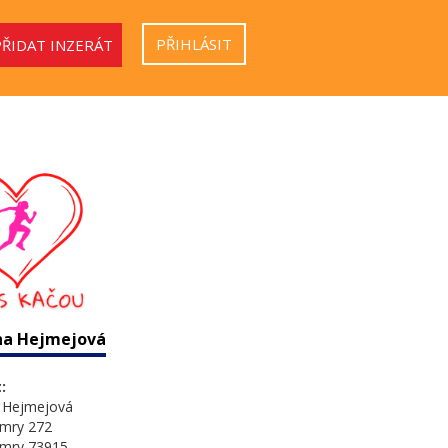
PŘIHLÁSIT
PŘIDAT INZERÁT
na Hejmejová
:
a Hejmejová
amry 272
amry 73915