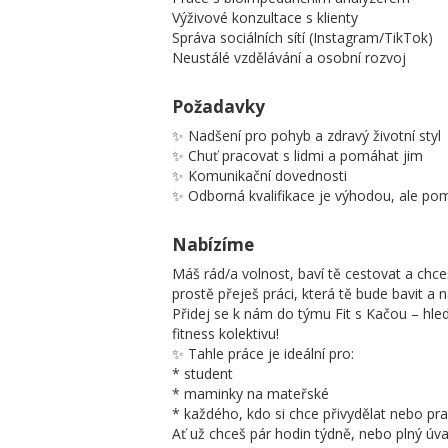
Výživové konzultace s klienty
Správa sociálních sítí (Instagram/TikTok)
Neustálé vzdělávání a osobní rozvoj
Požadavky
✨ Nadšení pro pohyb a zdravý životní styl
✨ Chuť pracovat s lidmi a pomáhat jim
✨ Komunikační dovednosti
✨ Odborná kvalifikace je výhodou, ale p
Nabízíme
Máš rád/a volnost, baví tě cestovat a chc
prostě přeješ práci, která tě bude bavit a 
Přidej se k nám do týmu Fit s Kačou – hl
fitness kolektivu!
✨ Tahle práce je ideální pro:
* student
* maminky na mateřské
* každého, kdo si chce přivydělat nebo pr
Ať už chceš pár hodin týdně, nebo plný úva