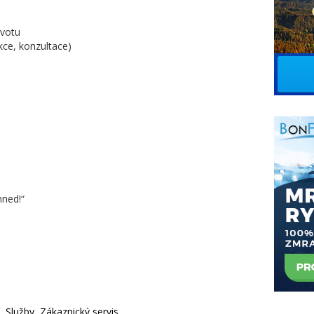
ivotu
kce, konzultace)
hned!“
, Služby, Zákaznický servis,