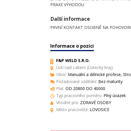
PRAXE VÝHODOU
Další informace
PRVNÍ KONTAKT OSOBNĚ NA POHOVORU
Informace o pozici
F&P WELD S.R.O.
Ústí nad Labem (Ústecký kraj)
Obor:
Manuální a dělnické profese, Stroj
Požadované vzdělání:
Bez maturity
Plat:
OD 20800 DO 40000
Typ pracovního poměru:
Plný úvazek
Vhodné pro:
ZDRAVÉ OSOBY
Místo pracoviště:
LOVOSICE