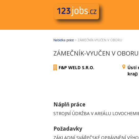
Nabídka práce
>
ZÁMEČNÍK-VYUČEN V OBORU
ZÁMEČNÍK-VYUČEN V OBORU
F&P WELD S.R.O.
Ústí
kraj)
Náplň práce
STROJNÍ ÚDRŽBA V AREÁLU LOVOCHEMIE, a
Požadavky
ZÁKLADNÍ SVÁŘEČSKÉ OPRÁVNĚNÍ VÝH