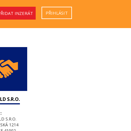
PŘIHLÁSIT
PŘIDAT INZERÁT
LD S.R.O.
:
D S.R.O.
SKÁ 1214
E 41002