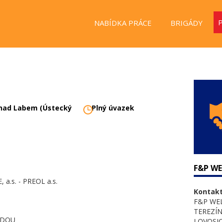
NABÍDKA PRÁCE
BRIGÁDY
 nad Labem (Ústecký
Plný úvazek
F&P WE
.s. - PREOL a.s.
Kontakt
F&P WEL
TEREZÍN
ODOU
LOVOSIC