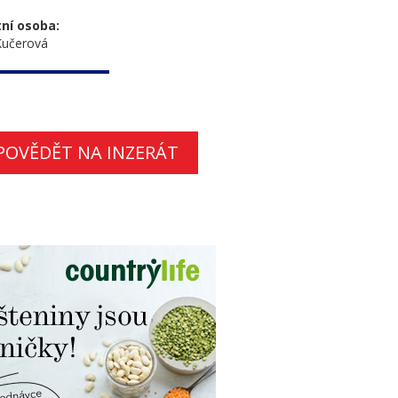
ní osoba:
Kučerová
POVĚDĚT NA INZERÁT