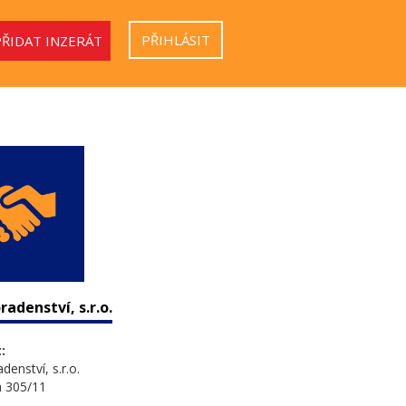
PŘIHLÁSIT
PŘIDAT INZERÁT
radenství, s.r.o.
:
denství, s.r.o.
a 305/11