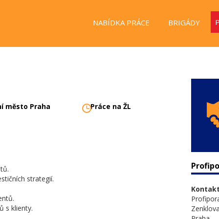
NABÍDKA PRÁCE
BRIGÁDY
ní město Praha
Práce na ŽL
Profipo
tů.
tičních strategií.
Kontakt
entů.
Profipora
s klienty.
Zenklov
Praha