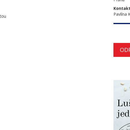
Kontakt
Pavlína 
itou
OD