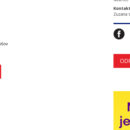
Kontakt
Zuzana 
ošov
OD