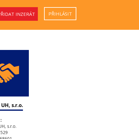
PŘIHLÁSIT
PŘIDAT INZERÁT
UH, s.r.o.
:
H, s.r.o.
1529
 68601