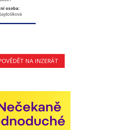
ní osoba:
Gajdošíková
POVĚDĚT NA INZERÁT