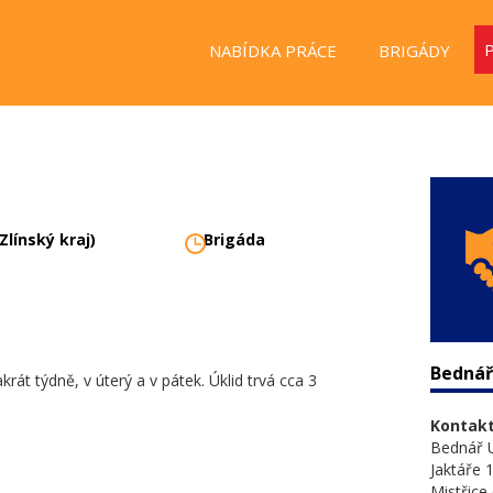
NABÍDKA PRÁCE
BRIGÁDY
(Zlínský kraj)
Brigáda
Bednář 
krát týdně, v úterý a v pátek. Úklid trvá cca 3
Kontakt
Bednář U
Jaktáře 
Mistřice