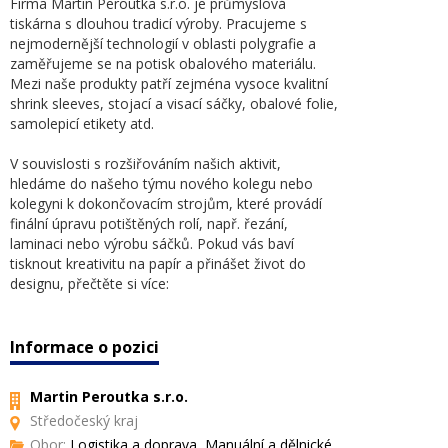
Firma Martin Peroutka s.r.o. je průmyslová
tiskárna s dlouhou tradicí výroby. Pracujeme s
nejmodernější technologií v oblasti polygrafie a
zaměřujeme se na potisk obalového materiálu.
Mezi naše produkty patří zejména vysoce kvalitní
shrink sleeves, stojací a visací sáčky, obalové folie,
samolepicí etikety atd.
V souvislosti s rozšiřováním našich aktivit,
hledáme do našeho týmu nového kolegu nebo
kolegyni k dokončovacím strojům, které provádí
finální úpravu potištěných rolí, např. řezání,
laminaci nebo výrobu sáčků. Pokud vás baví
tisknout kreativitu na papír a přinášet život do
designu, přečtěte si více:
Informace o pozici
Martin Peroutka s.r.o.
Středočeský kraj
Obor:
Logistika a doprava, Manuální a dělnické