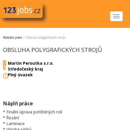
Toggle
navigat
Nabídka práce
>
Obsluha polygrafických strojů
OBSLUHA POLYGRAFICKÝCH STROJŮ
Martin Peroutka s.r.o.
Středočeský kraj
Plný úvazek
Náplň práce
* Finální úprava potištěných rolí
* Řezání
* Laminace
* Výroba sáčků