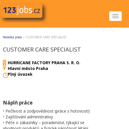
Toggle
navigat
Nabídka práce
>
CUSTOMER CARE SPECIALIST
CUSTOMER CARE SPECIALIST
HURRICANE FACTORY PRAHA S. R. O.
Hlavní město Praha
Plný úvazek
Náplň práce
• Pečlivost a zodpovědnost (práce s hotovostí)
• Zajišťování administrativy
• Péče o zákazníky – poradenství, týkající se
vhodnosti produktů a fyzické náročnost létání