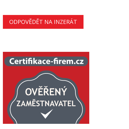
ODPOVĚDĚT NA INZERÁT