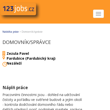
Toggle
navigat
Nabídka práce
>
Domovník/správce
DOMOVNÍK/SPRÁVCE
Zezula Pavel
Pardubice (Pardubický kraj)
Nezáleží
Náplň práce
Pracovními činnostmi jsou - dohled na udržování
čistoty a pořádku ve svěřené budově a jejím okolí
- kontrola dodržování domovního řádu nebo
dalších předpisů popř. podmínek majitele, správce