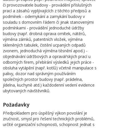
či provozovatele budovy - provádění příslušných
prací a zásahů vyplývajících z těchto předpisů a
podmínek - odemykání a zamykání budovy v
souladu s domovním řádem či jinak stanovenými
podmínkami - provádění jednoduché údržby
budovy (např. drobná oprava omítek, nátěrů,
výměna zámků, patentních vložek, výměna
skleněných tabulek, čistění ucpaných odpadů
zvonem, jednoduchá výměna těsnění apod.) -
objednávání údržbových a opravářských prací u
odborných firem, přebírání výsledků jejich práce -
obsluha vytápění (např. kotlů) včetně manipulace s
palivy, dozor nad správným používáním
společných prostor budovy (např. prádelna,
jídelna, kuchyně atd.) každodenní vedení evidence
ubytovaných návštěvníků.
Požadavky
Předpokladem pro úspěšný výkon povolání je
zručnost, smysl pro řešení technických problémů,
určité organizační schopnosti, schopnost jednat s