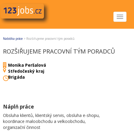
Toggle
navigat
Nabídka práce
>
Rozšiřujeme pracovní tým poradců
ROZŠIŘUJEME PRACOVNÍ TÝM PORADCŮ
Monika Peršalová
Středočeský kraj
Brigáda
Náplň práce
Obsluha klientů, klientský servis, obsluha e-shopu,
koordinace maloobchodu a velkoobchodu,
organizační činnost