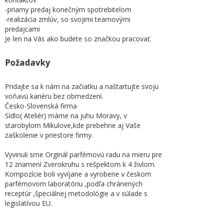
-priamy predaj konečným spotrebitelom
-realizácia zmlúv, so svojimi teamovými
predajcami
Je len na Vás ako budete so značkou pracovať.
Požadavky
Pridajte sa k nám na začiatku a naštartujte svoju
voňavú kariéru bez obmedzení.
Česko-Slovenská firma
Sídlo( Ateliér) máme na juhu Moravy, v
starobylom Mikulove,kde prebehne aj Vaše
zaškolenie v priestore firmy.
Vyvinuli sme Orginál parfémovú radu na mieru pre
12 znamení Zverokruhu s rešpektom k 4 živlom.
Kompozície boli vyvíjane a vyrobene v českom
parfémovom laboratóriu ,podľa chránených
receptúr ,špeciálnej metodológie a v súlade s
legislatívou EU.