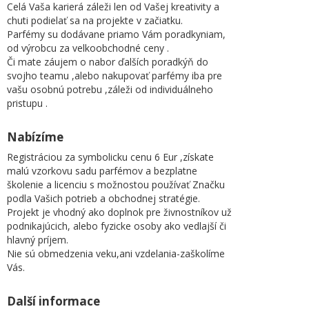
Celá Vaša karierá záleži len od Vašej kreativity a
chuti podielať sa na projekte v začiatku.
Parfémy su dodávane priamo Vám poradkyniam,
od výrobcu za velkoobchodné ceny .
Či mate záujem o nabor ďalších poradkýň do
svojho teamu ,alebo nakupovať parfémy iba pre
vašu osobnú potrebu ,záleži od individuálneho
pristupu .
Nabízíme
Registráciou za symbolicku cenu 6 Eur ,získate
malú vzorkovu sadu parfémov a bezplatne
školenie a licenciu s možnostou používať Značku
podla Vašich potrieb a obchodnej stratégie.
Projekt je vhodný ako doplnok pre živnostníkov už
podnikajúcich, alebo fyzicke osoby ako vedlajší či
hlavný príjem.
Nie sú obmedzenia veku,ani vzdelania-zaškolíme
Vás.
Další informace