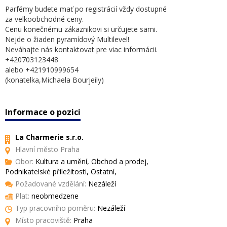
Parfémy budete mať po registrácií vždy dostupné
za velkoobchodné ceny.
Cenu konečnému zákaznikovi si určujete sami.
Nejde o žiaden pyramídový Multilevel!
Neváhajte nás kontaktovat pre viac informácii.
+420703123448
alebo +421910999654
(konatelka,Michaela Bourjeily)
Informace o pozici
La Charmerie s.r.o.
Hlavní město Praha
Obor:
Kultura a umění, Obchod a prodej,
Podnikatelské příležitosti, Ostatní,
Požadované vzdělání:
Nezáleží
Plat:
neobmedzene
Typ pracovního poměru:
Nezáleží
Místo pracoviště:
Praha