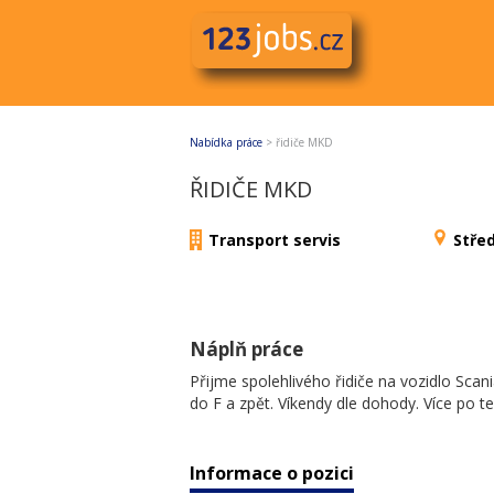
Nabídka práce
>
řidiče MKD
ŘIDIČE MKD
Transport servis
Stře
Náplň práce
Přijme spolehlivého řidiče na vozidlo Scan
do F a zpět. Víkendy dle dohody. Více po t
Informace o pozici