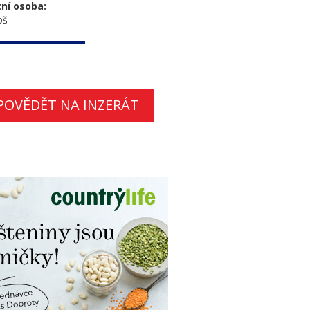
ní osoba:
oš
POVĚDĚT NA INZERÁT