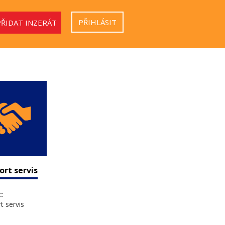
PŘIHLÁSIT
PŘIDAT INZERÁT
ort servis
:
t servis