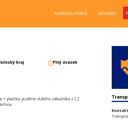
NABÍDKA PRÁCE
BRIGÁDY
dočeský kraj
Plný úvazek
Transp
ia + plachta jezdíme stálého zákazníka z CZ
elefonu
Kontakt
Transpor