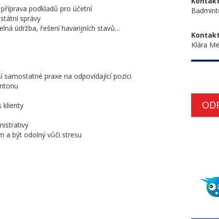
Kontakt
 příprava podkladů pro účetní
Badminto
státní správy
delná údržba, řešení havarijních stavů…
Kontakt
Klára Me
ší samostatné praxe na odpovídající pozici
intonu
OD
 klienty
nistrativy
 a být odolný vůči stresu