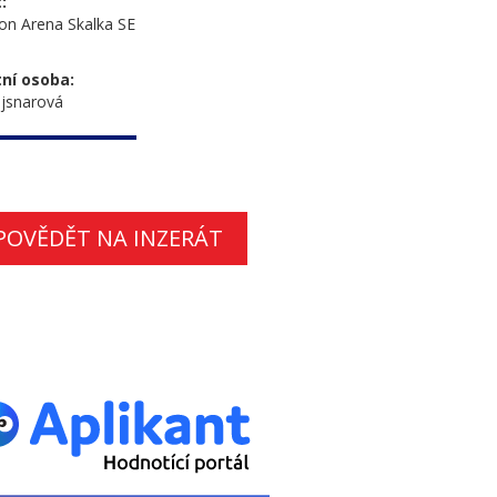
:
n Arena Skalka SE
ní osoba:
jsnarová
POVĚDĚT NA INZERÁT