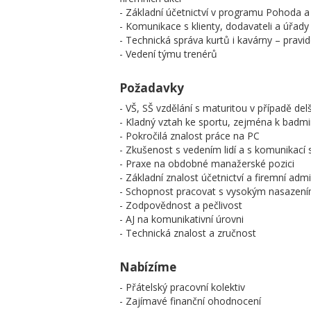
- Základní účetnictví v programu Pohoda a
- Komunikace s klienty, dodavateli a úřady 
- Technická správa kurtů i kavárny – pravi
- Vedení týmu trenérů
Požadavky
- VŠ, SŠ vzdělání s maturitou v případě del
- Kladný vztah ke sportu, zejména k badm
- Pokročilá znalost práce na PC
- Zkušenost s vedením lidí a s komunikací s
- Praxe na obdobné manažerské pozici
- Základní znalost účetnictví a firemní admi
- Schopnost pracovat s vysokým nasazením
- Zodpovědnost a pečlivost
- AJ na komunikativní úrovni
- Technická znalost a zručnost
Nabízíme
- Přátelský pracovní kolektiv
- Zajímavé finanční ohodnocení