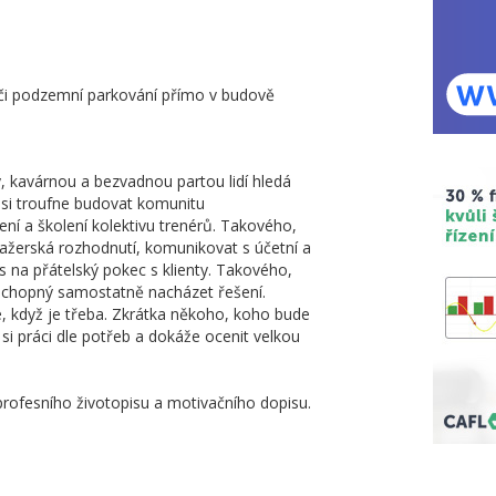
 či podzemní parkování přímo v budově
 kavárnou a bezvadnou partou lidí hledá
si troufne budovat komunitu
ní a školení kolektivu trenérů. Takového,
anažerská rozhodnutí, komunikovat s účetní a
s na přátelský pokec s klienty. Takového,
 schopný samostatně nacházet řešení.
e, když je třeba. Zkrátka někoho, koho bude
si práci dle potřeb a dokáže ocenit velkou
rofesního životopisu a motivačního dopisu.