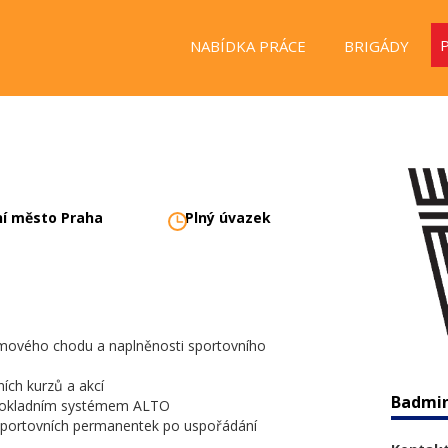
NABÍDKA PRÁCE
BRIGÁDY
ní město Praha
Plný úvazek
émového chodu a naplněnosti sportovního
ních kurzů a akcí
Badmin
 pokladním systémem ALTO
 sportovních permanentek po uspořádání