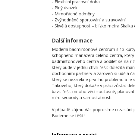
- Flexibilní pracovní doba
- Plný úvazek
- Mimořádné odměny
- Zvýhodněné sportování a stravování
- Skvělá dostupnost – blízko metra Skalka
Další informace
Moderní badmintonové centrum s 13 kurty,
schopného manažera celého centra, který 
badmintonového centra a podílet se na říze
který bude v jednu chvíli řešit důležitá m
obchodními partnery a zároveň si udělá ča
který se nezalekne prvního problému a je
Takového, který dokáže v práci zůstat dél
bavit řešit mnoho věcí současně, plánovat 
míru svobody a samostatnosti.
V případě zájmu Vás poprosíme o zaslání p
Budeme se těšit!
Informace o pozici