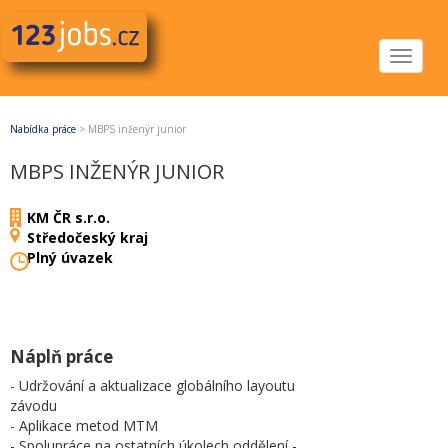
Toggle
navigat
Nabídka práce
>
MBPS inženýr junior
MBPS INŽENÝR JUNIOR
KM ČR s.r.o.
Středočeský kraj
Plný úvazek
Náplň práce
- Udržování a aktualizace globálního layoutu
závodu
- Aplikace metod MTM
- Spolupráce na ostatních úkolech oddělení -