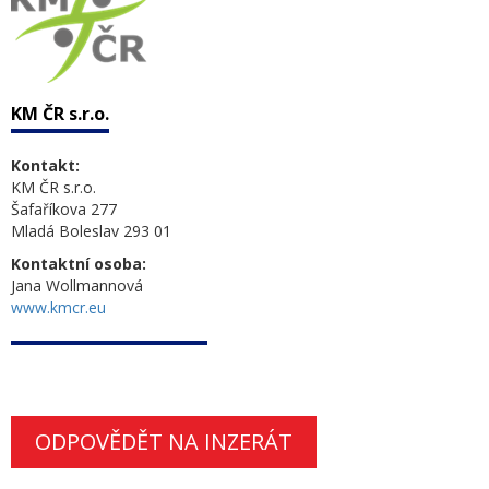
KM ČR s.r.o.
Kontakt:
KM ČR s.r.o.
Šafaříkova 277
Mladá Boleslav 293 01
Kontaktní osoba:
Jana Wollmannová
www.kmcr.eu
ODPOVĚDĚT NA INZERÁT