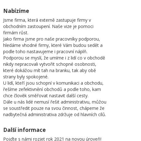
Nabízíme
Jsme firma, která externě zastupuje firmy v
obchodním zastoupení. Naše vize je pomoci
firmám růst.
Jako firma jsme pro naše pracovníky podporou,
hledáme vhodné firmy, které Vám budou sedět a
podle toho nastavujeme i pracovní náplň.
Podporou se myslí, že umíme i z lidí co v obchodě
nikdy nepracovali vytvořit schopné osobnosti,
které dokážou mít tah na branku, tak aby obě
strany byly spokojené.
U lidí, kteří jsou schopní v komunikaci a obchodu,
řešíme zefektivnění obchodů a podle toho, kam
chce člověk směřovat nastavit další cesty.
Dále u nás lidé nemusí řešit administrativu, můžou
se soustředit pouze na svou činnost, chápeme že
nadbytečná administrativa zdržuje od hlavních cílů.
Další informace
Pojďte s námi rozjet rok 2021 na novou úroveň!