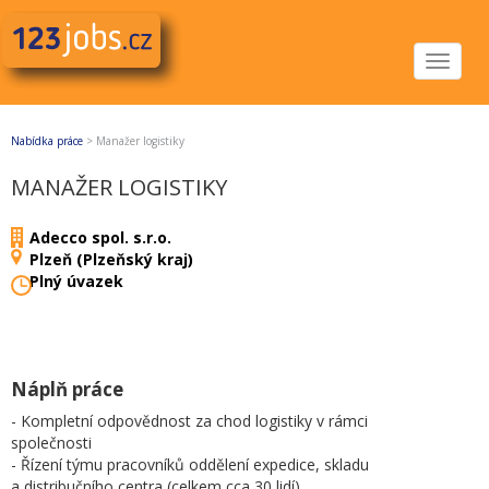
Toggle
navigat
Nabídka práce
>
Manažer logistiky
MANAŽER LOGISTIKY
Adecco spol. s.r.o.
Plzeň (Plzeňský kraj)
Plný úvazek
Náplň práce
- Kompletní odpovědnost za chod logistiky v rámci
společnosti
- Řízení týmu pracovníků oddělení expedice, skladu
a distribučního centra (celkem cca 30 lidí)