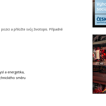
ozici a přiložte svůj životopis. Případně
sl a energetika,
echnického směru