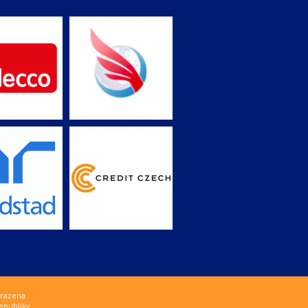
hrazena
epubliky.