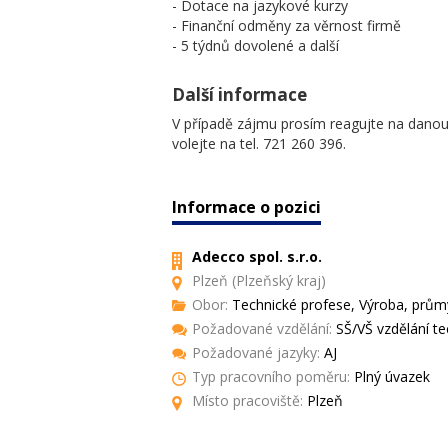
- Dotace na jazykové kurzy
- Finanční odměny za věrnost firmě
- 5 týdnů dovolené a další
Další informace
V případě zájmu prosím reagujte na danou p
volejte na tel. 721 260 396.
Informace o pozici
Adecco spol. s.r.o.
Plzeň (Plzeňský kraj)
Obor:
Technické profese, Výroba, průmy
Požadované vzdělání:
SŠ/VŠ vzdělání t
Požadované jazyky:
AJ
Typ pracovního poměru:
Plný úvazek
Místo pracoviště:
Plzeň