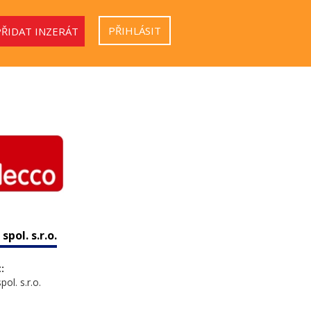
PŘIHLÁSIT
PŘIDAT INZERÁT
spol. s.r.o.
:
ol. s.r.o.