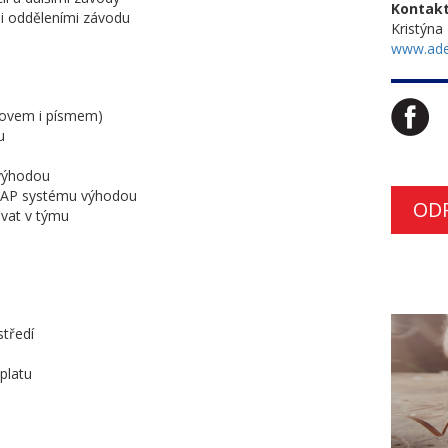
Kontakt
mi odděleními závodu
Kristýna
www.ade
slovem i písmem)
u
 výhodou
, SAP systému výhodou
OD
ovat v týmu
tředí
platu