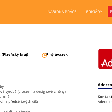
NABÍDKA PRÁCE
BRIGÁDY
 (Plzeňský kraj)
Plný úvazek
Adecco 
oby
iové výrobě (procesní a designové změny)
vu změn
Kontakt
ch a předsériových dílů
Adecco sp
ii a dalšími závody