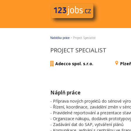
Nabídka práce
>
Project Specialist
PROJECT SPECIALIST
Adecco spol. s.r.o.
Plzeň
Náplň práce
- Příprava nových projektů do sériové výr
- Řízení, koordinace, zavádění změn v sér
- Pravidelné reportování a prezentace sta
- Organizace nákupu, dodávek prototypový
- Zadávání dat do SAP, vytváření plánů
- Komunikace, jednání s centrálou ve Franc