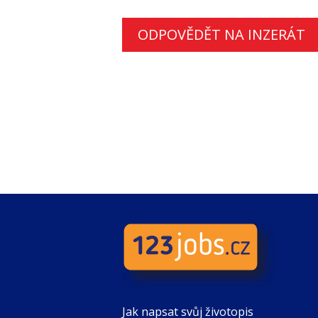
ODPOVĚDĚT NA INZERÁT
Jak napsat svůj životopis