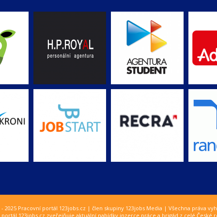
 - 2025 Pracovní portál 123jobs.cz | člen skupiny 123jobs Media | Všechna práva vy
 portál 123jobs.cz zveřejňuje aktuální nabídky inzerce práce a brigád z celé České r