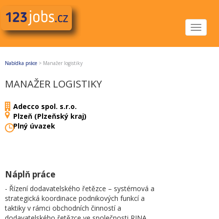
Toggle
navigat
Nabídka práce
>
Manažer logistiky
MANAŽER LOGISTIKY
Adecco spol. s.r.o.
Plzeň (Plzeňský kraj)
Plný úvazek
Náplň práce
- Řízení dodavatelského řetězce – systémová a
strategická koordinace podnikových funkcí a
taktiky v rámci obchodních činností a
dodavatelského řetězce ve společnosti RINA