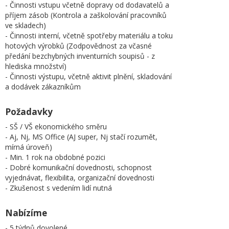
- Činnosti vstupu včetně dopravy od dodavatelů a
příjem zásob (Kontrola a zaškolování pracovníků
ve skladech)
- Činnosti interní, včetně spotřeby materiálu a toku
hotových výrobků (Zodpovědnost za včasné
předání bezchybných inventurních soupisů - z
hlediska množství)
- Činnosti výstupu, včetně aktivit plnění, skladování
a dodávek zákazníkům
Požadavky
- SŠ / VŠ ekonomického směru
- Aj, Nj, MS Office (AJ super, Nj stačí rozumět,
mírná úroveň)
- Min. 1 rok na obdobné pozici
- Dobré komunikační dovednosti, schopnost
vyjednávat, flexibilita, organizační dovednosti
- Zkušenost s vedením lidí nutná
Nabízíme
- 5 týdnů dovolené