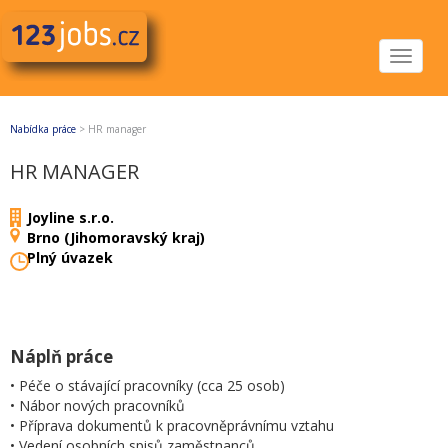
Toggle
navigat
Nabídka práce
>
HR manager
HR MANAGER
Joyline s.r.o.
Brno (Jihomoravský kraj)
Plný úvazek
Náplň práce
• Péče o stávající pracovníky (cca 25 osob)
• Nábor nových pracovníků
• Příprava dokumentů k pracovněprávnímu vztahu
• Vedení osobních spisů zaměstnanců