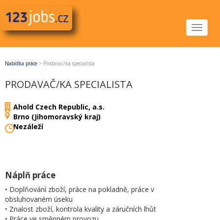
Toggle
navigat
Nabídka práce
>
Prodavač/ka specialista
PRODAVAČ/KA SPECIALISTA
Ahold Czech Republic, a.s.
Brno (Jihomoravský kraj)
Nezáleží
Náplň práce
• Doplňování zboží, práce na pokladně, práce v
obsluhovaném úseku
• Znalost zboží, kontrola kvality a záručních lhůt
• Práce ve směnném provozu