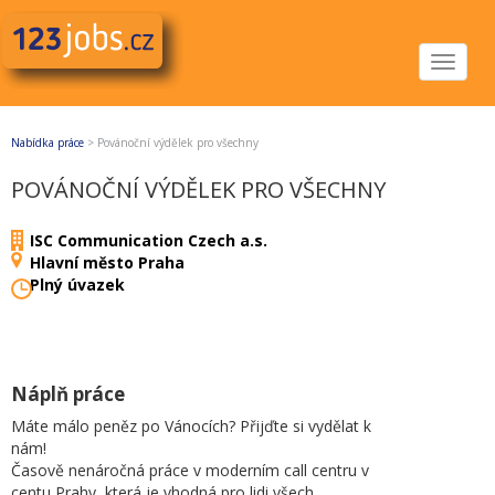
Toggle
navigat
Nabídka práce
>
Povánoční výdělek pro všechny
POVÁNOČNÍ VÝDĚLEK PRO VŠECHNY
ISC Communication Czech a.s.
Hlavní město Praha
Plný úvazek
Náplň práce
Máte málo peněz po Vánocích? Přijďte si vydělat k
nám!
Časově nenáročná práce v moderním call centru v
centu Prahy, která je vhodná pro lidi všech