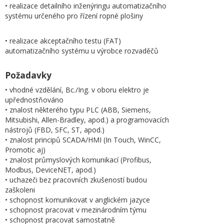
• realizace detailního inženýringu automatizačního
systému určeného pro řízení ropné plošiny
• realizace akceptačního testu (FAT)
automatizačního systému u výrobce rozvaděčů
Požadavky
• vhodné vzdělání, Bc./Ing. v oboru elektro je
upřednostňováno
• znalost některého typu PLC (ABB, Siemens,
Mitsubishi, Allen-Bradley, apod.) a programovacích
nástrojů (FBD, SFC, ST, apod.)
• znalost principů SCADA/HMI (In Touch, WinCC,
Promotic aj)
• znalost průmyslových komunikací (Profibus,
Modbus, DeviceNET, apod.)
• uchazeči bez pracovních zkušeností budou
zaškoleni
• schopnost komunikovat v anglickém jazyce
• schopnost pracovat v mezinárodním týmu
• schopnost pracovat samostatně