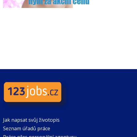
Jak napsat svůj životopis
Seznam úřadů práce
Práce přes personální agenturu