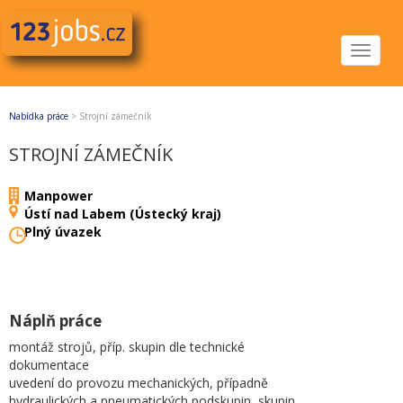
Toggle
navigat
Nabídka práce
>
Strojní zámečník
STROJNÍ ZÁMEČNÍK
Manpower
Ústí nad Labem (Ústecký kraj)
Plný úvazek
Náplň práce
montáž strojů, příp. skupin dle technické
dokumentace
uvedení do provozu mechanických, případně
hydraulických a pneumatických podskupin, skupin