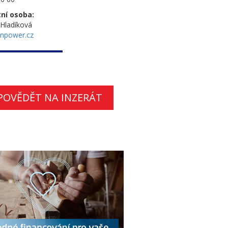
ní osoba:
 Hladíková
npower.cz
POVĚDĚT NA INZERÁT