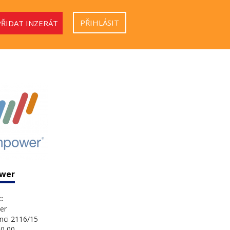
PŘIHLÁSIT
PŘIDAT INZERÁT
wer
:
er
nci 2116/15
0 00